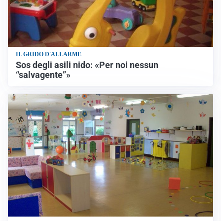
IL GRIDO D'ALLARME
Sos degli asili nido: «Per noi nessun
“salvagente”»