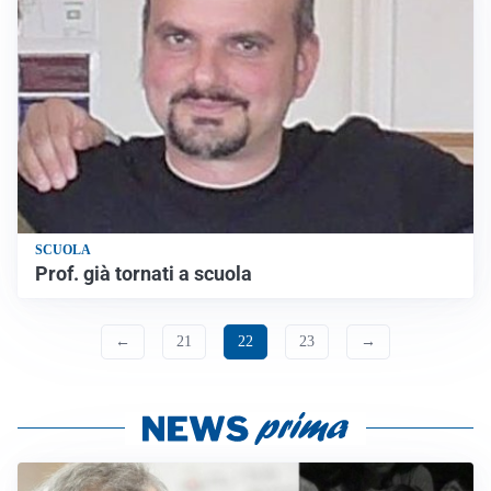
SCUOLA
Prof. già tornati a scuola
←
21
22
23
→