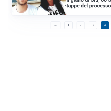
tappe del processo
←
1
2
3
4