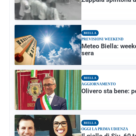
BIELLA
PREVISIONI WEEKEND
Meteo Biella: week
sera
BIELLA
AGGIORNAMENTO
Olivero sta bene: 
BIELLA
OGGI LA PRIMA UDIENZA
Il giallo di Siu, 60