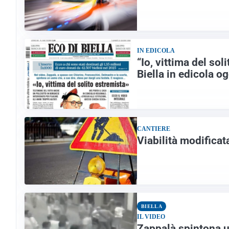
IN EDICOLA
“Io, vittima del sol
Biella in edicola og
CANTIERE
Viabilità modificat
BIELLA
IL VIDEO
Zappalà spintona un