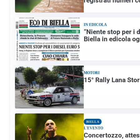
registrati numeri co
IN EDICOLA
“Niente stop per i 
Biella in edicola og
MOTORI
15° Rally Lana Stor
BIELLA
L'EVENTO
Concertozzo, attes