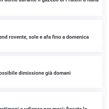
end rovente, sole e afa fino a domenica
possibile dimissione già domani
 testimoni e udienze per mesi: fissate le