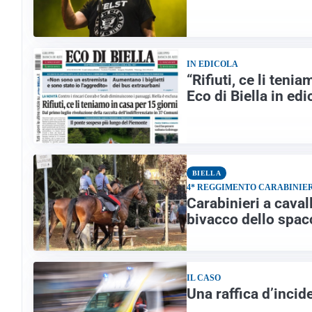
IN EDICOLA
“Rifiuti, ce li teni
Eco di Biella in edi
BIELLA
4* REGGIMENTO CARABINIER
Carabinieri a caval
bivacco dello spac
IL CASO
Una raffica d’incide