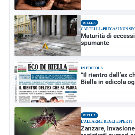
BIELLA
CARTELLI «PREGASI NON S
Maturità di eccessi
spumante
IN EDICOLA
“Il rientro dell’ex 
Biella in edicola og
BIELLA
L'ALLARME DEGLI ESPERTI
Zanzare, invasione