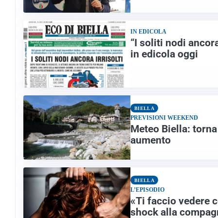
IN EDICOLA
“I soliti nodi ancor
in edicola oggi
BIELLA
PREVISIONI WEEKEND
Meteo Biella: torna
aumento
BIELLA
L’EPISODIO
«Ti faccio vedere 
shock alla compag