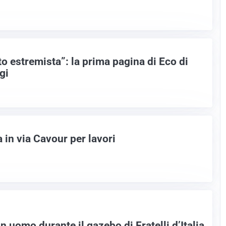
ito estremista”: la prima pagina di Eco di
gi
a in via Cavour per lavori
 uomo durante il gazebo di Fratelli d’Italia