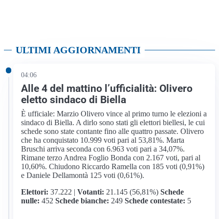
ULTIMI AGGIORNAMENTI
04:06
Alle 4 del mattino l’ufficialità: Olivero
eletto sindaco di Biella
È ufficiale: Marzio Olivero vince al primo turno le elezioni a
sindaco di Biella. A dirlo sono stati gli elettori biellesi, le cui
schede sono state contante fino alle quattro passate. Olivero
che ha conquistato 10.999 voti pari al 53,81%. Marta
Bruschi arriva seconda con 6.963 voti pari a 34,07%.
Rimane terzo Andrea Foglio Bonda con 2.167 voti, pari al
10,60%. Chiudono Riccardo Ramella con 185 voti (0,91%)
e Daniele Dellamontà 125 voti (0,61%).
Elettori:
37.222 |
Votanti:
21.145 (56,81%)
Schede
nulle:
452
Schede bianche:
249
Schede contestate:
5