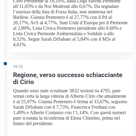
Cirio Presidente al 16,10%, dalla Lega Salvini Piemonte
all’11,05% e da Noi Moderati allo 0,67%. Da segnalare
l’assenza della lista di Forza Italia, non ammessa nel
Biellese. Gianna Pentenero è al 27,77% con il Pd al
20,17%, AvS al 4,77%, Stati Uniti d’Europa per il Piemonte
al 2,89%, Lista Civica Pentenero presidente allo 0.60% e
Lista Civica Piemonte Ambientalista e Solidale a allo
0,52%. Segue Sarah DiSabato al 5,84% con il M5s al
4,61%.
19:33
Regione, verso successo schiacciante
di Cirio
Quando sono state scrutinate 3832 sezioni su 4795, pare
ormai certa la larga vittoria di Alberto Cirio che attualmente
è al 55,97%. Gianna Pentenero è ferma al 33,67%, seguono
Sarah DiSabato con il 7,73%, Francesca Frediani con
1,49% e Alberto Costanzo con l’1,14%. Con questi numeri
pare scontata la riconferma di Elena Chiorino, prima nel
listino del presidente.