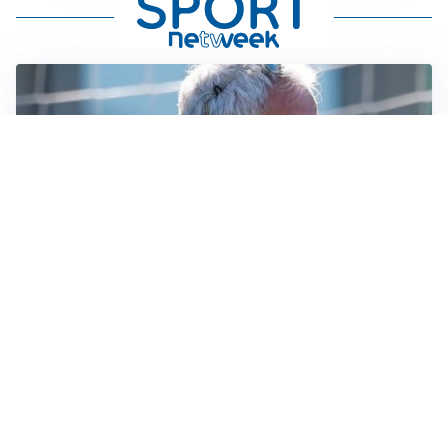
LA NOVITÀ
Le regole di Mourinho al Real
MERCATO JUVE
La Juventus vuole Suzuki, ma il Psg è avanti