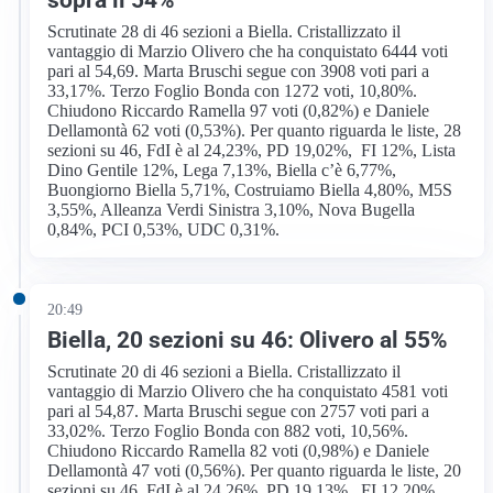
Scrutinate 28 di 46 sezioni a Biella. Cristallizzato il
vantaggio di Marzio Olivero che ha conquistato 6444 voti
pari al 54,69. Marta Bruschi segue con 3908 voti pari a
33,17%. Terzo Foglio Bonda con 1272 voti, 10,80%.
Chiudono Riccardo Ramella 97 voti (0,82%) e Daniele
Dellamontà 62 voti (0,53%). Per quanto riguarda le liste, 28
sezioni su 46, FdI è al 24,23%, PD 19,02%, FI 12%, Lista
Dino Gentile 12%, Lega 7,13%, Biella c’è 6,77%,
Buongiorno Biella 5,71%, Costruiamo Biella 4,80%, M5S
3,55%, Alleanza Verdi Sinistra 3,10%, Nova Bugella
0,84%, PCI 0,53%, UDC 0,31%.
20:49
Biella, 20 sezioni su 46: Olivero al 55%
Scrutinate 20 di 46 sezioni a Biella. Cristallizzato il
vantaggio di Marzio Olivero che ha conquistato 4581 voti
pari al 54,87. Marta Bruschi segue con 2757 voti pari a
33,02%. Terzo Foglio Bonda con 882 voti, 10,56%.
Chiudono Riccardo Ramella 82 voti (0,98%) e Daniele
Dellamontà 47 voti (0,56%). Per quanto riguarda le liste, 20
sezioni su 46, FdI è al 24,26%, PD 19,13%, FI 12,20%,