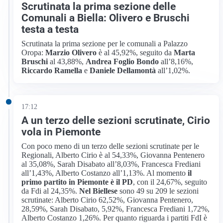
Scrutinata la prima sezione delle
Comunali a Biella: Olivero e Bruschi
testa a testa
Scrutinata la prima sezione per le comunali a Palazzo
Oropa:
Marzio Olivero
è al 45,92%, seguito da
Marta
Bruschi
al 43,88%,
Andrea Foglio Bondo
all’8,16%,
Riccardo Ramella
e
Daniele Dellamontà
all’1,02%.
17:12
A un terzo delle sezioni scrutinate, Cirio
vola in Piemonte
Con poco meno di un terzo delle sezioni scrutinate per le
Regionali, Alberto Cirio è al 54,33%, Giovanna Pentenero
al 35,08%, Sarah Disabato all’8,03%, Francesca Frediani
all’1,43%, Alberto Costanzo all’1,13%. Al momento
il
primo partito in Piemonte è il PD
, con il 24,67%, seguito
da Fdi al 24,35%.
Nel Biellese
sono 49 su 209 le sezioni
scrutinate: Alberto Cirio 62,52%, Giovanna Pentenero,
28,59%, Sarah Disabato, 5,92%, Francesca Frediani 1,72%,
Alberto Costanzo 1,26%. Per quanto riguarda i partiti FdI è