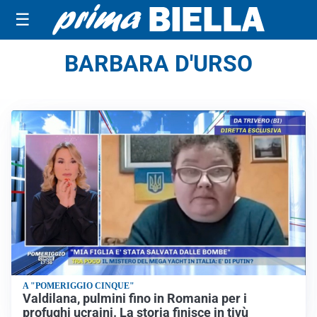
☰
BARBARA D'URSO
A "POMERIGGIO CINQUE"
Valdilana, pulmini fino in Romania per i
profughi ucraini. La storia finisce in tivù