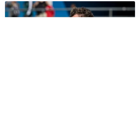
CALCIOMERCATO
Cagliari, il caso Esposito continua. Intanto arriva
Maldini
CALCIOMERCATO
Napoli, il solito Lukaku: non si presenta in ritiro, è
rottura