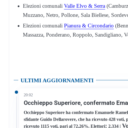
Elezioni comunali
Valle Elvo & Serra
(Camburza
Muzzano, Netro, Pollone, Sala Biellese, Sorde
Elezioni comunali
Pianura & Circondario
(Benna
Massazza, Ponderano, Roppolo, Sandigliano, Ver
ULTIMI AGGIORNAMENTI
20:02
Occhieppo Superiore, confermato Ema
Occhieppo Superiore ha confermato Emanuele Ramella 
sfidante Guido Dellarovere, che ha ricevuto 428 voti, 
:
Vo
ricevuto 1115 voti, pari al 72,26%.
Elettori
2.334 |