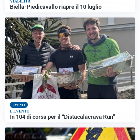
VIABILITÀ
Biella-Piedicavallo riapre il 10 luglio
EVENTI
L'EVENTO
In 104 di corsa per il “Distacalacrava Run”