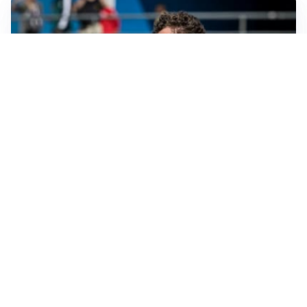
CALCIOMERCATO
Cagliari, il caso Esposito continua. Intanto arriva
Maldini
CALCIOMERCATO
Napoli, il solito Lukaku: non si presenta in ritiro, è
rottura