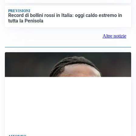
BAGARRE
Caso Delmastro, la Camera nega l’accesso alle chat:
scontro in Aula tra maggioranza e opposizioni
MEDIO ORIENTE
Stretto di Hormuz, Iran e Oman trovano un accordo
sulle rotte: si apre la possibilità di una tregua
PREVISIONI
Record di bollini rossi in Italia: oggi caldo estremo in
tutta la Penisola
Altre notizie