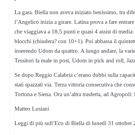
La gara. Biella non aveva iniziato benissimo, tra dif
l’Angelico inizia a girare. Latina prova a fare entrar
che viaggiava a 18,5 punti e quasi 4 assist di media: m
blocchi (chiudera? con 10+1). Poi abbassa il quintett
inserendo Udom da quattro. A lungo andare, la varieta?
Tessitori fa male in post, Udom in pick and roll, J
Se dopo Reggio Calabria c
’
erano dubbi sulla capacit
stati spazzati via. Terza vittoria consecutiva che co
Tortona e Siena. Ora un
’
altra trasferta, ad Agropoli:
Matteo Lusiani
Leggi di più sull’Eco di Biella di lunedì 31 ottobr