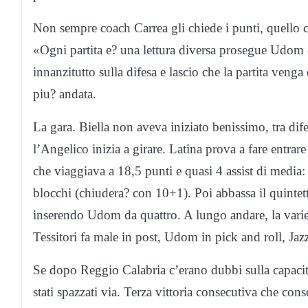
Non sempre coach Carrea gli chiede i punti, quello ch
«Ogni partita e? una lettura diversa prosegue Udom
innanzitutto sulla difesa e lascio che la partita venga 
piu? andata.
La gara. Biella non aveva iniziato benissimo, tra dif
l’Angelico inizia a girare. Latina prova a fare entrar
che viaggiava a 18,5 punti e quasi 4 assist di media: m
blocchi (chiudera? con 10+1). Poi abbassa il quintett
inserendo Udom da quattro. A lungo andare, la varieta?
Tessitori fa male in post, Udom in pick and roll, J
Se dopo Reggio Calabria c’erano dubbi sulla capacita?
stati spazzati via. Terza vittoria consecutiva che co