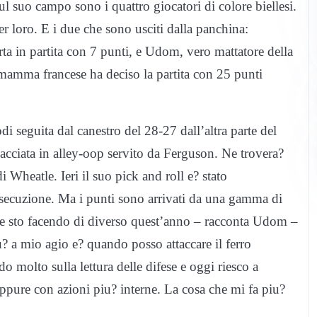
ul suo campo sono i quattro giocatori di colore biellesi.
er loro. E i due che sono usciti dalla panchina:
ta in partita con 7 punti, e Udom, vero mattatore della
e mamma francese ha deciso la partita con 25 punti
i seguita dal canestro del 28-27 dall’altra parte del
cciata in alley-oop servito da Ferguson. Ne trovera?
i Wheatle. Ieri il suo pick and roll e? stato
esecuzione. Ma i punti sono arrivati da una gamma di
he sto facendo di diverso quest’anno – racconta Udom –
u? a mio agio e? quando posso attaccare il ferro
 molto sulla lettura delle difese e oggi riesco a
 oppure con azioni piu? interne. La cosa che mi fa piu?