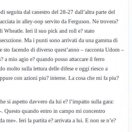
di seguita dal canestro del 28-27 dall
’
altra parte del
cciata in alley-oop servito da Ferguson. Ne trovera?
i Wheatle. Ieri il suo pick and roll e? stato
esecuzione. Ma i punti sono arrivati da una gamma di
e sto facendo di diverso quest
’
anno – racconta Udom –
iu? a mio agio e? quan
do posso attaccare il ferro
 molto sulla lettura delle difese e oggi riesco a
 oppure con azioni piu? interne. La cosa che mi fa piu?
e si aspetto davvero da lui e? l
’
impatto sulla gara:
. Questo quando entro in campo mi concentro
da me». Ieri la partita e? arrivata a lui. E non se n’e?