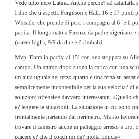
Vede tutto nero Latina. Anche perche? ad asfaltarla s
I due che ti aspetti: Ferguson e Hall, 16 e 17 punti p
Wheatle, che prende di peso i compagni al 6’ e li por
partita. Il lungo nato a Firenze da padre nigeriano 
(career high), 9/9 da due e 6 rimbalzi.
Mvp. Entra in partita al 15’ con una stoppata su Allod
campo. Un attimo dopo suona la carica con una schia
un altra uguale nel terzo quarto e una terza su assist d
semplicemente incontenibile per la sua velocita? di 
soluzioni offensive davvero interessante: «Quello c
e? leggere le situazioni. La situazione in cui sono pi
frontalmente partendo dal perimetro. Ma sto lavorando
trovare il canestro anche in palleggio arresto e tiro,
piacere e? che il coach mi da? molta fiducia».