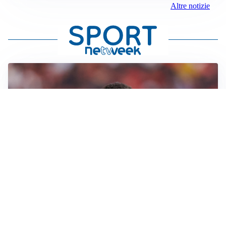
Altre notizie
AFFARE IN CHIUSURA
Barcellona, colpo Rodri: battuto il Real Madrid