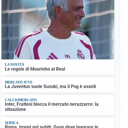
LA NOVITÀ
Le regole di Mourinho al Real
MERCATO JUVE
La Juventus vuole Suzuki, ma il Psg è avanti
CALCIOMERCATO
Inter, Frattesi blocca il mercato nerazzurro: la
situazione
SERIE A
Roma, troppi gol subiti: Gasp deve lavorare in