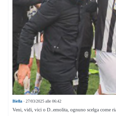
Biella
· 27/03/2025 alle 06:42
Veni, vidi, vici o D..emolita, ognuno scelga come r