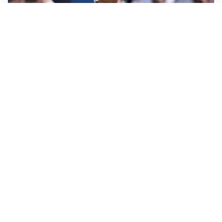
LA NOVITÀ
Sinner pensa a una nuova visita medica
LE PAROLE
Pjanic garantisce per Alajbegovic: “Può diventare un
campione”
AFFONDO
Il Galatasaray fa sul serio per Leao
LA NOVITÀ