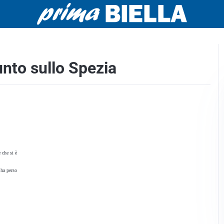
nto sullo Spezia
 che si è
 ha perso