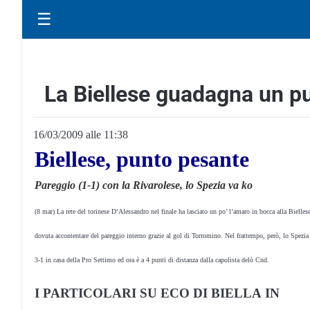
☰
La Biellese guadagna un pu
16/03/2009 alle 11:38
Biellese, punto pesante
Pareggio (1-1) con la Rivarolese, lo Spezia va ko
(8 mar) La rete del torinese D’Alessandro nel finale ha lasciato un po’ l’amaro in bocca alla Biellese
dovuta accontentare del pareggio interno grazie al gol di Torromino. Nel frattempo, però, lo Spezia
3-1 in casa della Pro Settimo ed ora è a 4 punti di distanza dalla capolista delò Cnd.
I PARTICOLARI SU ECO DI BIELLA IN