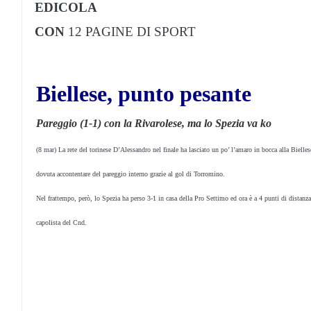
EDICOLA
CON
12 PAGINE DI SPORT
Biellese, punto pesante
Pareggio (1-1) con la Rivarolese, ma lo Spezia va ko
(8 mar) La rete del torinese D’Alessandro nel finale ha lasciato un po’ l’amaro in bocca alla Bielles
dovuta accontentare del pareggio interno grazie al gol di Torromino.
Nel frattempo, però, lo Spezia ha perso 3-1 in casa della Pro Settimo ed ora è a 4 punti di distanza
capolista del Cnd.