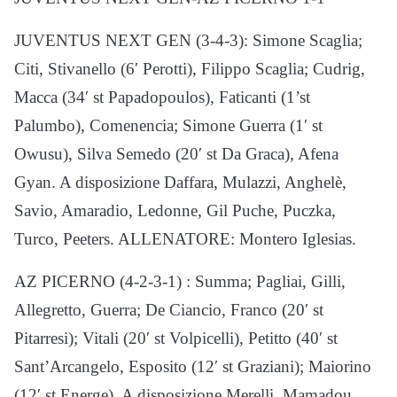
JUVENTUS NEXT GEN (3-4-3): Simone Scaglia;
Citi, Stivanello (6′ Perotti), Filippo Scaglia; Cudrig,
Macca (34′ st Papadopoulos), Faticanti (1’st
Palumbo), Comenencia; Simone Guerra (1′ st
Owusu), Silva Semedo (20′ st Da Graca), Afena
Gyan. A disposizione Daffara, Mulazzi, Anghelè,
Savio, Amaradio, Ledonne, Gil Puche, Puczka,
Turco, Peeters. ALLENATORE: Montero Iglesias.
AZ PICERNO (4-2-3-1) : Summa; Pagliai, Gilli,
Allegretto, Guerra; De Ciancio, Franco (20′ st
Pitarresi); Vitali (20′ st Volpicelli), Petitto (40′ st
Sant’Arcangelo, Esposito (12′ st Graziani); Maiorino
(12′ st Energe). A disposizione Merelli, Mamadou