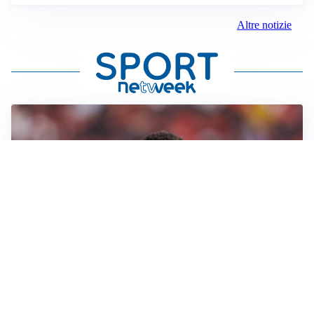
Altre notizie
AFFARE IN CHIUSURA
Barcellona, colpo Rodri: battuto il Real Madrid