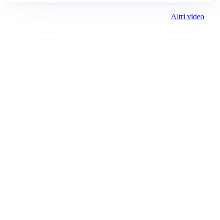
Altri video
Prima Biella
Registrazione tribunale:
Biella 17 9/7/2021
ROC:
15381
Direttore responsabile:
Michele Porta
Editore:
Media (iN) Srl