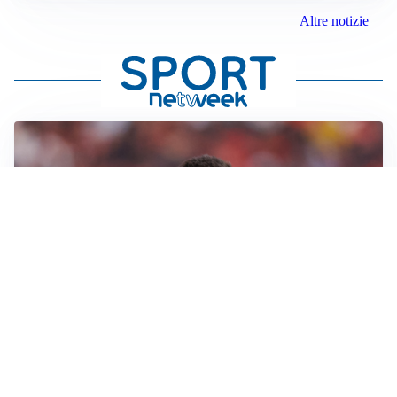
Altre notizie
AFFARE IN CHIUSURA
Barcellona, colpo Rodri: battuto il Real Madrid