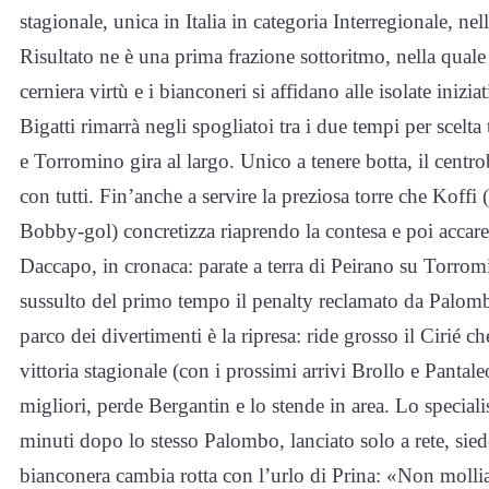
stagionale, unica in Italia in categoria Interregionale, nella
Risultato ne è una prima frazione sottoritmo, nella quale 
cerniera virtù e i bianconeri si affidano alle isolate inizi
Bigatti rimarrà negli spogliatoi tra i due tempi per scelta 
e Torromino gira al largo. Unico a tenere botta, il centrob
con tutti. Fin’anche a servire la preziosa torre che Koffi (
Bobby-gol) concretizza riaprendo la contesa e poi accarez
Daccapo, in cronaca: parate a terra di Peirano su Torro
sussulto del primo tempo il penalty reclamato da Palombo
parco dei divertimenti è la ripresa: ride grosso il Cirié 
vittoria stagionale (con i prossimi arrivi Brollo e Pantale
migliori, perde Bergantin e lo stende in area. Lo speci
minuti dopo lo stesso Palombo, lanciato solo a rete, sie
bianconera cambia rotta con l’urlo di Prina: «Non molli