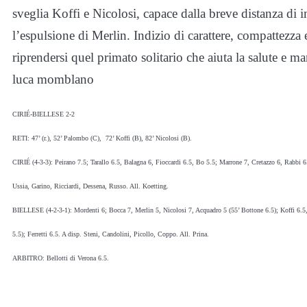
sveglia Koffi e Nicolosi, capace dalla breve distanza di
l’espulsione di Merlin. Indizio di carattere, compattezza 
riprendersi quel primato solitario che aiuta la salute e m
luca momblano
CIRIÉ-BIELLESE 2-2
RETI: 47’ (r.), 52’ Palombo (C), 72’ Koffi (B), 82’ Nicolosi (B).
CIRIÉ (4-3-3): Peirano 7.5; Tarallo 6.5, Balagna 6, Fioccardi 6.5, Bo 5.5; Marrone 7, Cretazzo 6, Rabbi 6.
Ussia, Garino, Ricciardi, Dessena, Russo. All. Koetting.
BIELLESE (4-2-3-1): Mordenti 6; Bocca 7, Merlin 5, Nicolosi 7, Acquadro 5 (55’ Bottone 6.5); Koffi 6.5, 
5.5); Ferretti 6.5. A disp. Steni, Candolini, Picollo, Coppo. All. Prina.
ARBITRO: Bellotti di Verona 6.5.