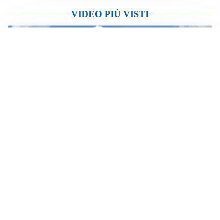
VIDEO PIÙ VISTI
IL VIDEO
Monte Barone, l’incendio continua: al lavoro anche i
canadair
TELEVISIONE
Medici e Medicina, diabete di tipo 1: trapianti, terapie
cellulari e salute mentale