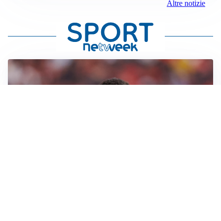
Altre notizie
AFFARE IN CHIUSURA
Barcellona, colpo Rodri: battuto il Real Madrid