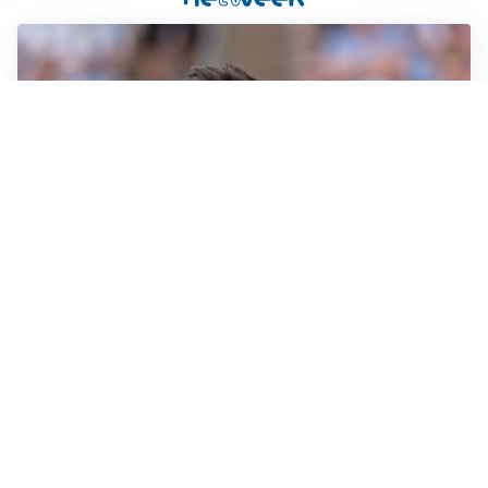
IL NOME NUOVO
Napoli, Musso resta un’opzione per la porta
TITOLARE IN CAMPIONATO
Inter, tocca a Pio Esposito: Chivu gli affida l’attacco
LE PAROLE
Spalletti prepara la Juve: “Con l’Inter servirà essere