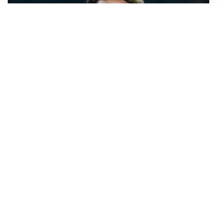
MERCATO JUVE
La Juventus vuole Suzuki, ma il Psg è avanti
CALCIOMERCATO
Inter, Frattesi blocca il mercato nerazzurro: la
situazione
SERIE A
Roma, troppi gol subiti: Gasp deve lavorare in difesa