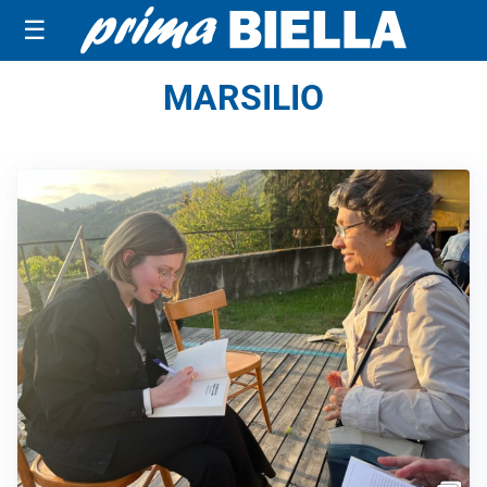
☰
MARSILIO