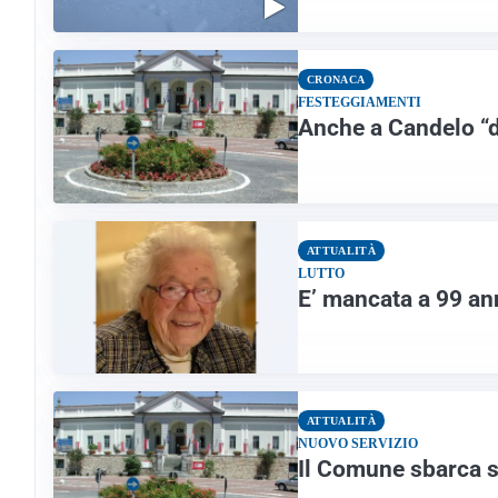
CRONACA
FESTEGGIAMENTI
Anche a Candelo “d
ATTUALITÀ
LUTTO
E’ mancata a 99 a
ATTUALITÀ
NUOVO SERVIZIO
Il Comune sbarca 