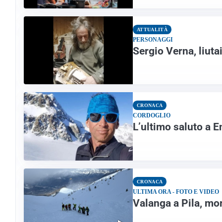
ATTUALITÀ
PERSONAGGI
Sergio Verna, liuta
CRONACA
CORDOGLIO
L’ultimo saluto a En
CRONACA
ULTIMA ORA - FOTO E VIDEO
Valanga a Pila, mor