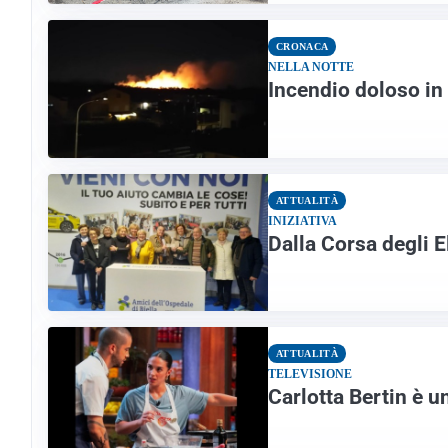
CRONACA
NELLA NOTTE
Incendio doloso in 
ATTUALITÀ
INIZIATIVA
Dalla Corsa degli E
ATTUALITÀ
TELEVISIONE
Carlotta Bertin è u