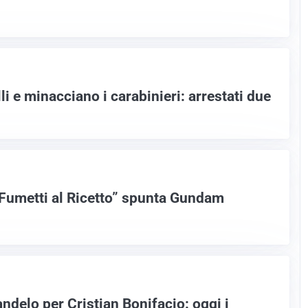
lli e minacciano i carabinieri: arrestati due
 “Fumetti al Ricetto” spunta Gundam
andelo per Cristian Bonifacio: oggi i