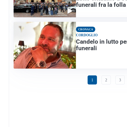
funerali fra la foll
CRONACA
CORDOGLIO
Candelo in lutto pe
funerali
1
2
3