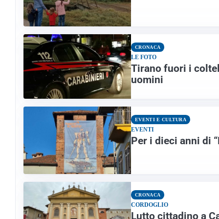
CRONACA
LE FOTO
Tirano fuori i colte
uomini
EVENTI E CULTURA
EVENTI
Per i dieci anni di
CRONACA
CORDOGLIO
Lutto cittadino a C