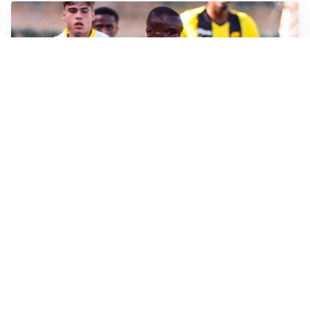
IL FAVORITO
Inter, Diaby è ora il favorito per la fascia destra
PUNTE IN MOVIMENTO
Effetto domino in attacco: Bologna, Fiorentina e
Parma si muovono
LE PAROLE
Jashari cambia pagina: “Con Amorim aria nuova al