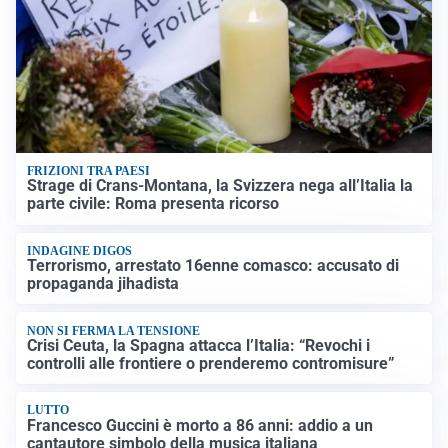
FRIZIONI TRA PAESI
Strage di Crans-Montana, la Svizzera nega all’Italia la
parte civile: Roma presenta ricorso
INDAGINE DIGOS
Terrorismo, arrestato 16enne comasco: accusato di
propaganda jihadista
NON SI FERMA LA TENSIONE
Crisi Ceuta, la Spagna attacca l’Italia: “Revochi i
controlli alle frontiere o prenderemo contromisure”
LUTTO
Francesco Guccini è morto a 86 anni: addio a un
cantautore simbolo della musica italiana