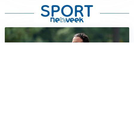
MERCATO MILAN
Milan, il mercato aspetta la svolta
MERCATO INTER
Dimarco verso il rinnovo fino al 2030, ma si complica