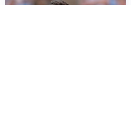
IL NOME NUOVO
Napoli, Musso resta un’opzione per la porta
TITOLARE IN CAMPIONATO
Inter, tocca a Pio Esposito: Chivu gli affida l’attacco
LE PAROLE
Spalletti prepara la Juve: “Con l’Inter servirà essere
squadra”
LONTANO DALL'ITALIA