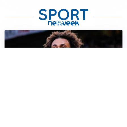
JUVENTUS
Juve, vendere per comprare: Spalletti aspetta nuovi
rinforzi