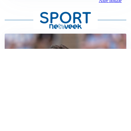
Altre notizie
IL NOME NUOVO
Napoli, Musso resta un’opzione per la porta