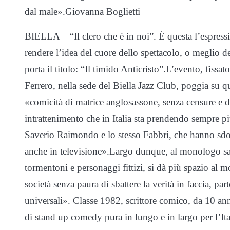
dal male».Giovanna Boglietti
BIELLA – “Il clero che è in noi”. È questa l’espres
rendere l’idea del cuore dello spettacolo, o meglio 
porta il titolo: “Il timido Anticristo”.L’evento, fiss
Ferrero, nella sede del Biella Jazz Club, poggia su 
«comicità di matrice anglosassone, senza censure e da
intrattenimento che in Italia sta prendendo sempre 
Saverio Raimondo e lo stesso Fabbri, che hanno sdog
anche in televisione».Largo dunque, al monologo sati
tormentoni e personaggi fittizi, si dà più spazio al 
società senza paura di sbattere la verità in faccia, pa
universali». Classe 1982, scrittore comico, da 10 an
di stand up comedy pura in lungo e in largo per l’Itali