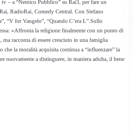
i in tv – a “Nemico Pubblico” su Rai3, per fare un
r Rai, RadioRai, Comedy Central. Con Stefano
ia”, “V for Vangelo”, “Quando C’era L”.Sullo
espressa: «Affronta la religione finalmente con un punto di
, ma racconta di essere cresciuto in una famiglia
nto che la moralità acquisita continua a “influenzare” la
are nuovamente a distinguere, in maniera adulta, il bene