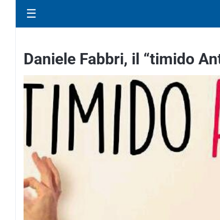
☰
Daniele Fabbri, il “timido An