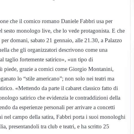
sione che il comico romano Daniele Fabbri usa per
del sesto monologo live, che lo vede protagonista. E che
ato per domani, sabato 21 gennaio, alle 21.30, a Palazzo
quella che gli organizzatori descrivono come una
l taglio fortemente satirico», «un tipo di
più piede, grazie a comici come Giorgio Montanini,
anato lo “stile americano”; non solo nei teatri ma
rico. «Mettendo da parte il cabaret classico fatto di
monologo satirico che evidenzia le contraddizioni della
rtendo da esperienze personali per arrivare a concetti
ni nel campo della satira, Fabbri porta i suoi monologhi
a, presentandoli tra club e teatri, e ha scritto 25