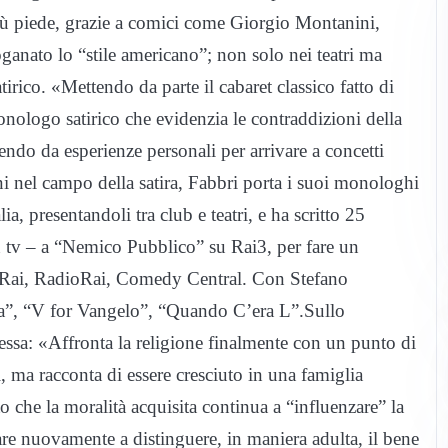
più piede, grazie a comici come Giorgio Montanini,
anato lo “stile americano”; non solo nei teatri ma
rico. «Mettendo da parte il cabaret classico fatto di
monologo satirico che evidenzia le contraddizioni della
rtendo da esperienze personali per arrivare a concetti
ni nel campo della satira, Fabbri porta i suoi monologhi
a, presentandoli tra club e teatri, e ha scritto 25
i in tv – a “Nemico Pubblico” su Rai3, per fare un
r Rai, RadioRai, Comedy Central. Con Stefano
ia”, “V for Vangelo”, “Quando C’era L”.Sullo
espressa: «Affronta la religione finalmente con un punto di
, ma racconta di essere cresciuto in una famiglia
nto che la moralità acquisita continua a “influenzare” la
are nuovamente a distinguere, in maniera adulta, il bene