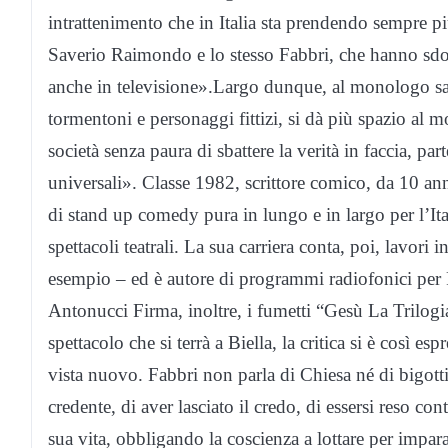
intrattenimento che in Italia sta prendendo sempre 
Saverio Raimondo e lo stesso Fabbri, che hanno sdog
anche in televisione».Largo dunque, al monologo sati
tormentoni e personaggi fittizi, si dà più spazio al 
società senza paura di sbattere la verità in faccia, pa
universali». Classe 1982, scrittore comico, da 10 an
di stand up comedy pura in lungo e in largo per l’Itali
spettacoli teatrali. La sua carriera conta, poi, lavor
esempio – ed è autore di programmi radiofonici pe
Antonucci Firma, inoltre, i fumetti “Gesù La Trilog
spettacolo che si terrà a Biella, la critica si è così 
vista nuovo. Fabbri non parla di Chiesa né di bigotti
credente, di aver lasciato il credo, di essersi reso co
sua vita, obbligando la coscienza a lottare per impar