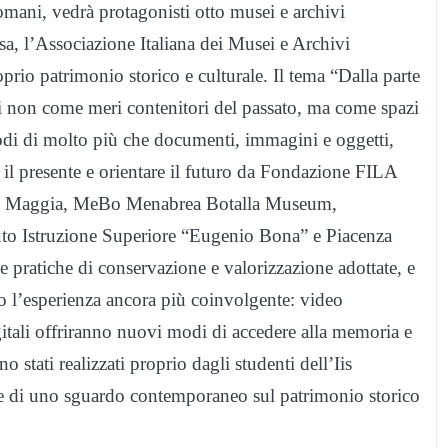
omani, vedrà protagonisti otto musei e archivi
esa, l’Associazione Italiana dei Musei e Archivi
rio patrimonio storico e culturale. Il tema “Dalla parte
ivi non come meri contenitori del passato, ma come spazi
ustodi di molto più che documenti, immagini e oggetti,
e il presente e orientare il futuro da Fondazione FILA
io Maggia, MeBo Menabrea Botalla Museum,
uto Istruzione Superiore “Eugenio Bona” e Piacenza
e pratiche di conservazione e valorizzazione adottate, e
no l’esperienza ancora più coinvolgente: video
gitali offriranno nuovi modi di accedere alla memoria e
no stati realizzati proprio dagli studenti dell’Iis
ne di uno sguardo contemporaneo sul patrimonio storico