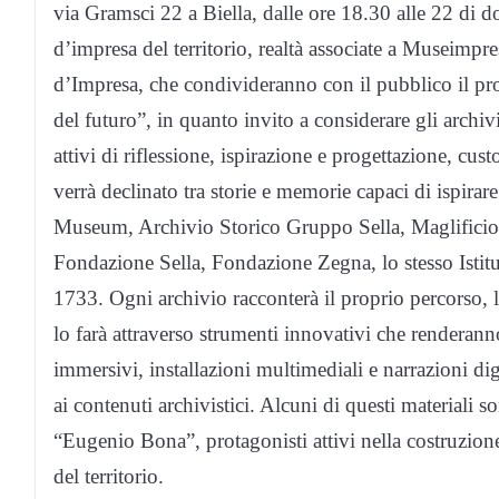
via Gramsci 22 a Biella, dalle ore 18.30 alle 22 di d
d’impresa del territorio, realtà associate a Museimpr
d’Impresa, che condivideranno con il pubblico il prop
del futuro”, in quanto invito a considerare gli arch
attivi di riflessione, ispirazione e progettazione, c
verrà declinato tra storie e memorie capaci di ispirar
Museum, Archivio Storico Gruppo Sella, Maglific
Fondazione Sella, Fondazione Zegna, lo stesso Istit
1733. Ogni archivio racconterà il proprio percorso, l
lo farà attraverso strumenti innovativi che renderan
immersivi, installazioni multimediali e narrazioni di
ai contenuti archivistici. Alcuni di questi materiali so
“Eugenio Bona”, protagonisti attivi nella costruzio
del territorio.