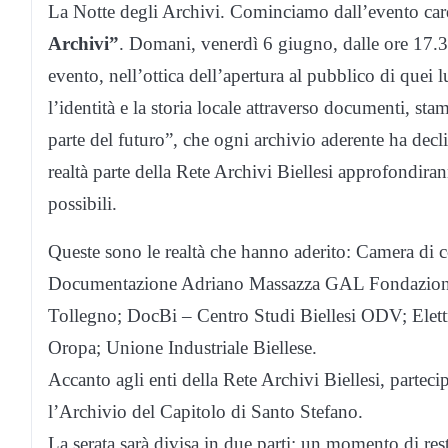
La Notte degli Archivi. Cominciamo dall’evento car
Archivi”
. Domani, venerdì 6 giugno, dalle ore 17.30
evento, nell’ottica dell’apertura al pubblico di que
l’identità e la storia locale attraverso documenti, st
parte del futuro”, che ogni archivio aderente ha dec
realtà parte della Rete Archivi Biellesi approfondiran
possibili.
Queste sono le realtà che hanno aderito: Camera d
Documentazione Adriano Massazza GAL Fondazione E
Tollegno; DocBi – Centro Studi Biellesi ODV; Elettr
Oropa; Unione Industriale Biellese.
Accanto agli enti della Rete Archivi Biellesi, parteci
l’Archivio del Capitolo di Santo Stefano.
La serata sarà divisa in due parti: un momento di rest