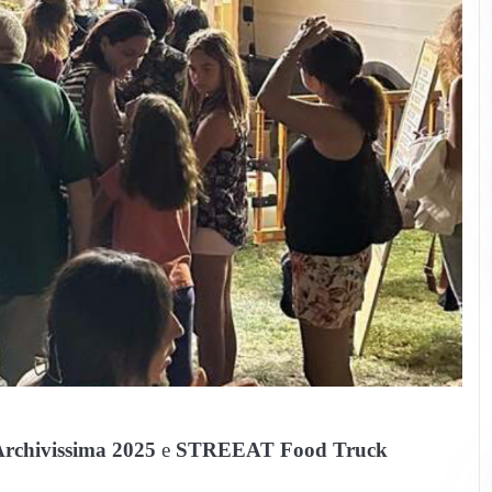
rchivissima 2025
e
STREEAT Food Truck