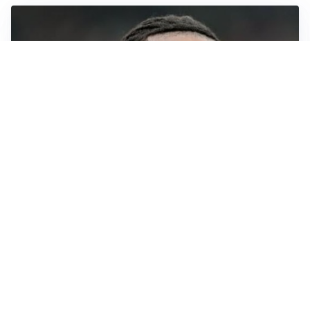
AFFONDO
Il Galatasaray fa sul serio per Leao
LA NOVITÀ
Il Real Madrid blinda Vinicius: pronto il rinnovo
TORMENTONE
Lukaku, stavolta la rottura è definitiva