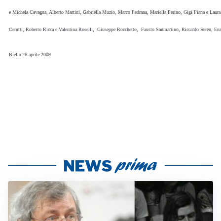
e Michela Cavagna, Alberto Martini, Gabriella Muzio, Marco Pedrana, Mariella Perino, Gigi Piana e Laura
Cerutti, Roberto Ricca e Valentina Roselli, Giuseppe Rocchetto, Fausto Sanmartino, Riccardo Seren, Enr
Biella 26 aprile 2009