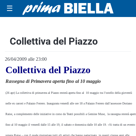
☰
Collettiva del Piazzo
26/04/2009 alle 23:00
Collettiva del Piazzo
Rassegna di Primavera aperta fino al 10 maggio
(26 apr) La collettiva di primavera al Piazzo resterà aperta fino al 10 maggio tra l’ostello della gioventù
nelle ex carceri e Palazzo Ferrero. Inaugurata venerdì alle ore 18 a Palazzo Ferrero dall’assessore Doriano
Raise, a complemento delle iniziative in corso da Teatri possibili a Gemine Muse, la rassegna resterà aper
fino al 10 maggio il venerdì dalle 15 alle 19, il sabato e domenica dalle 10 alle 19. «Si tratta di un evento
spiega Raise – con il quale ringraziare tutti gli artisti che hanno partecipato in questi cinque anni alle