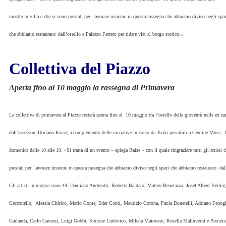
mostre in villa e che si sono prestati per lavorare insieme in questa rassegna che abbiamo diviso negli spa
che abbiamo restaurato: dall’ostello a Palazzo Ferrero per ridare viat al borgo storico».
Collettiva del Piazzo
Aperta fino al 10 maggio la rassegna di Primavera
La collettiva di primavera al Piazzo resterà aperta fino al 10 maggio tra l’ostello della gioventù nelle ex ca
dall’assessore Doriano Raise, a complemento delle iniziative in corso da Teatri possibili a Gemine Muse, la 
domenica dalle 10 alle 19. «Si tratta di un evento – spiega Raise – con il quale ringraziare tutti gli artisti
prestati per lavorare insieme in questa rassegna che abbiamo diviso negli spazi che abbiamo restaurato: dall’
Gli artisti in mostra sono 49: Damiano Andreotti, Roberta Baldaro, Matteo Benetazzo, Josef Albert Berl
Cecconello, Alessia Chirico, Mario Conte, Eder Conti, Maurizio Corona, Paola Donatelli, Adriano Fenoglio
Garlanda, Carlo Gavazzi, Luigi Gobbi, Simone Ludovico, Milena Maiorano, Rosella Malinverni e Patrizi