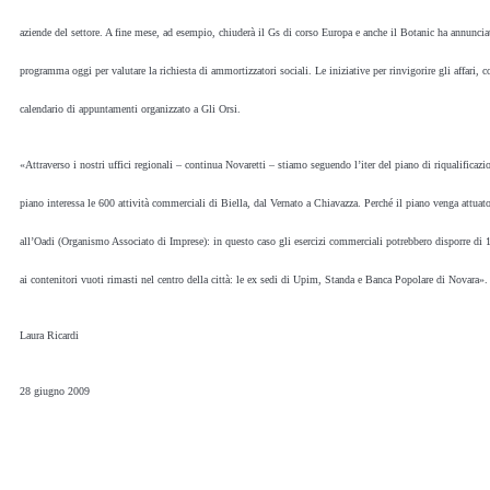
aziende del settore. A fine mese, ad esempio, chiuderà il Gs di corso Europa e anche il Botanic ha annunciat
programma oggi per valutare la richiesta di ammortizzatori sociali. Le iniziative per rinvigorire gli affari
calendario di appuntamenti organizzato a Gli Orsi.
«Attraverso i nostri uffici regionali – continua Novaretti – stiamo seguendo l’iter del piano di riqualificaz
piano interessa le 600 attività commerciali di Biella, dal Vernato a Chiavazza. Perché il piano venga attuat
all’Oadi (Organismo Associato di Imprese): in questo caso gli esercizi commerciali potrebbero disporre di 1
ai contenitori vuoti rimasti nel centro della città: le ex sedi di Upim, Standa e Banca Popolare di Novara».
Laura Ricardi
28 giugno 2009