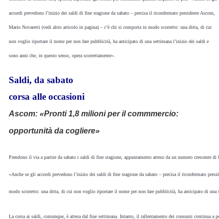
accordi prevedono l’inizio dei saldi di fine stagione da sabato – precisa il riconfermato presidente Ascom,
Mario Novaretti (vedi altro articolo in pagina) – c’è chi si comporta in modo scorretto: una ditta, di cui
non voglio riportare il nome per non fare pubblicità, ha anticipato di una settimana l’inizio dei saldi e
sono anni che, in questo senso, opera scorrettamente».
Saldi, da sabato
corsa alle occasioni
Ascom: «Pronti 1,8 milioni per il commmercio:
opportunità da cogliere»
Prendono il via a partire da sabato i saldi di fine stagione, appuntamento atteso da un numero crescente di b
«Anche se gli accordi prevedono l’inizio dei saldi di fine stagione da sabato – precisa il riconfermato presi
modo scorretto: una ditta, di cui non voglio riportare il nome per non fare pubblicità, ha anticipato di una 
La corsa ai saldi, comunque, è attesa dal fine settimana. Intanto, il rallentamento dei consumi continua a pes