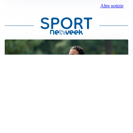
Altre notizie
LE PAROLE
Milan, Amorim: “Sapevamo delle difficoltà, faremo
delle scelte”