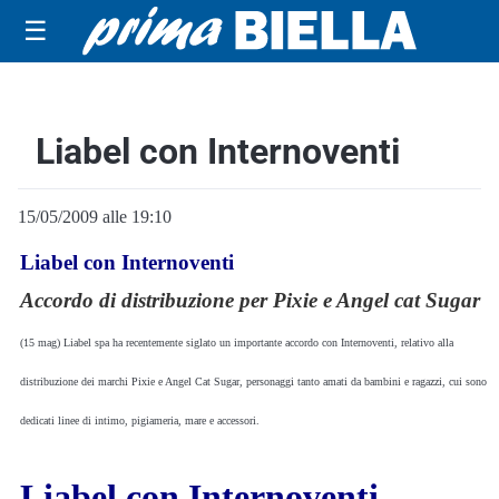
☰
Liabel con Internoventi
15/05/2009 alle 19:10
Liabel con Internoventi
Accordo di distribuzione per Pixie e Angel cat Sugar
(15 mag)
Liabel spa ha recentemente siglato un importante accordo con Internoventi, relativo alla
distribuzione dei marchi Pixie e Angel Cat Sugar, personaggi tanto amati da bambini e ragazzi, cui sono
dedicati linee di intimo, pigiameria, mare e accessori.
Liabel con Internoventi