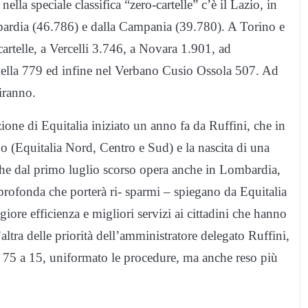
 nella speciale classifica “zero-cartelle” c’è il Lazio, in
mbardia (46.786) e dalla Campania (39.780). A Torino e
rtelle, a Vercelli 3.746, a Novara 1.901, ad
iella 779 ed infine nel Verbano Cusio Ossola 507. Ad
iranno.
azione di Equitalia iniziato un anno fa da Ruffini, che in
o (Equitalia Nord, Centro e Sud) e la nascita di una
– che dal primo luglio scorso opera anche in Lombardia,
profonda che porterà ri- sparmi – spiegano da Equitalia
iore efficienza e migliori servizi ai cittadini che hanno
altra delle priorità dell’amministratore delegato Ruffini,
da 75 a 15, uniformato le procedure, ma anche reso più