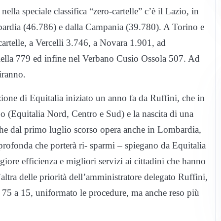
 nella speciale classifica “zero-cartelle” c’è il Lazio, in
mbardia (46.786) e dalla Campania (39.780). A Torino e
rtelle, a Vercelli 3.746, a Novara 1.901, ad
iella 779 ed infine nel Verbano Cusio Ossola 507. Ad
iranno.
azione di Equitalia iniziato un anno fa da Ruffini, che in
o (Equitalia Nord, Centro e Sud) e la nascita di una
– che dal primo luglio scorso opera anche in Lombardia,
profonda che porterà ri- sparmi – spiegano da Equitalia
iore efficienza e migliori servizi ai cittadini che hanno
altra delle priorità dell’amministratore delegato Ruffini,
da 75 a 15, uniformato le procedure, ma anche reso più