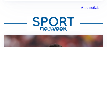
Altre notizie
AFFARE IN CHIUSURA
Barcellona, colpo Rodri: battuto il Real Madrid