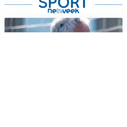
LA NOVITÀ
Le regole di Mourinho al Real
MERCATO JUVE
La Juventus vuole Suzuki, ma il Psg è avanti