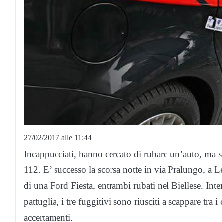
27/02/2017 alle 11:44
Incappucciati, hanno cercato di rubare un’auto, ma s
112. E’ successo la scorsa notte in via Pralungo, a L
di una Ford Fiesta, entrambi rubati nel Biellese. In
pattuglia, i tre fuggitivi sono riusciti a scappare tra
accertamenti.