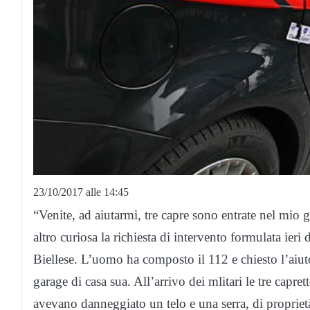
23/10/2017 alle 14:45
“Venite, ad aiutarmi, tre capre sono entrate nel mi
altro curiosa la richiesta di intervento formulata ier
Biellese. L’uomo ha composto il 112 e chiesto l’aiuto
garage di casa sua. All’arrivo dei mlitari le tre capr
avevano danneggiato un telo e una serra, di proprietà 