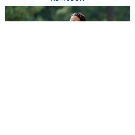
LE PAROLE
Milan, Amorim: “Sapevamo delle difficoltà, faremo
delle scelte”
LE PAROLE
Juventus, Spalletti soddisfatto: “I nuovi? Li ho visti
molto bene”