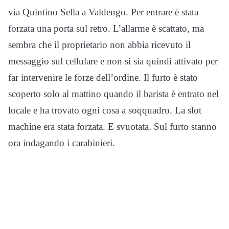
via Quintino Sella a Valdengo. Per entrare è stata
forzata una porta sul retro. L’allarme è scattato, ma
sembra che il proprietario non abbia ricevuto il
messaggio sul cellulare e non si sia quindi attivato per
far intervenire le forze dell’ordine. Il furto è stato
scoperto solo al mattino quando il barista è entrato nel
locale e ha trovato ogni cosa a soqquadro. La slot
machine era stata forzata. E svuotata. Sul furto stanno
ora indagando i carabinieri.