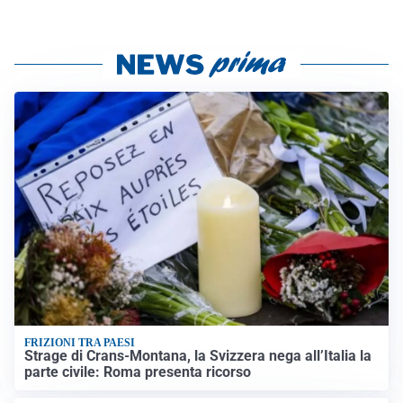
FRIZIONI TRA PAESI
Strage di Crans-Montana, la Svizzera nega all’Italia la
parte civile: Roma presenta ricorso