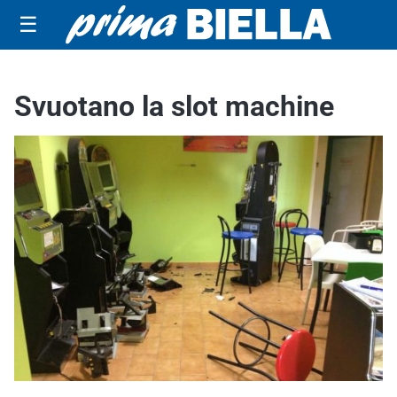
☰
Svuotano la slot machine