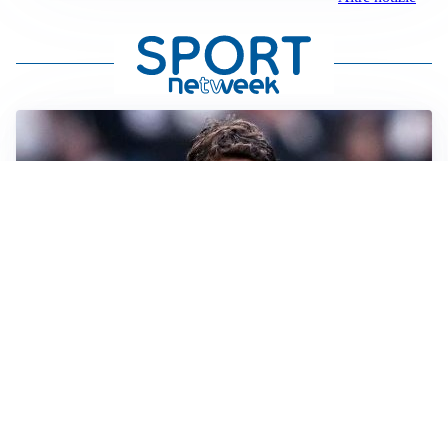
LA SVOLTA
Il Besiktas conferma: “Stiamo lavorando e parlando