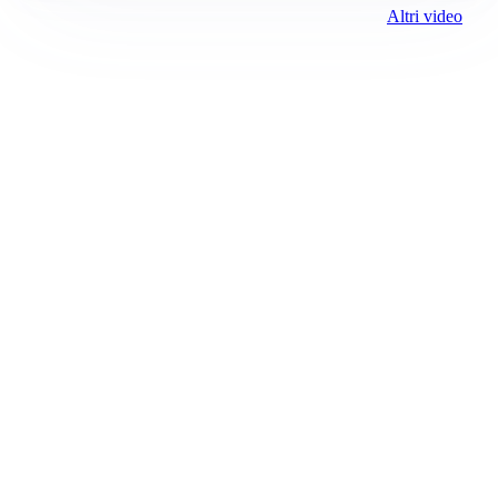
Altri video
Prima Biella
Registrazione tribunale:
Biella 17 9/7/2021
ROC:
15381
Direttore responsabile:
Michele Porta
Editore:
Media (iN) Srl