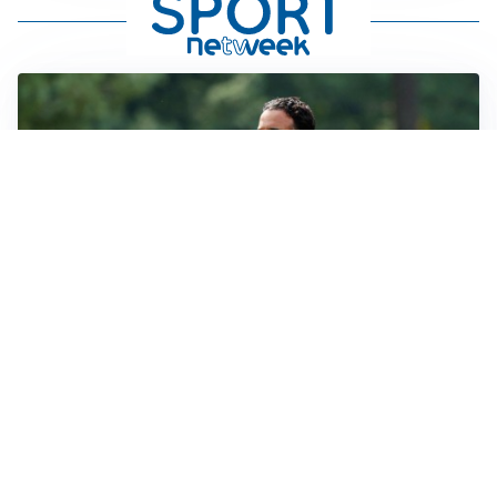
LE PAROLE
Milan, Amorim: “Sapevamo delle difficoltà, faremo
delle scelte”
LE PAROLE
Juventus, Spalletti soddisfatto: “I nuovi? Li ho visti