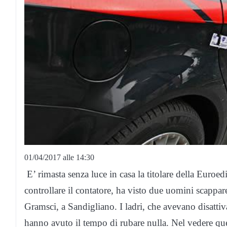
01/04/2017 alle 14:30
E’ rimasta senza luce in casa la titolare della Euroedi
controllare il contatore, ha visto due uomini scappar
Gramsci, a Sandigliano. I ladri, che avevano disattiva
hanno avuto il tempo di rubare nulla. Nel vedere qu