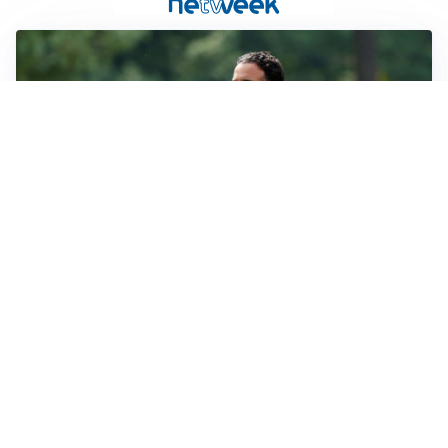
LE PAROLE
Milan, Amorim: “Sapevamo delle difficoltà, faremo
delle scelte”
LE PAROLE
Juventus, Spalletti soddisfatto: “I nuovi? Li ho visti
molto bene”